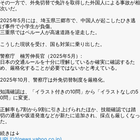
その一方で、外免切替で免許を取得した外国人による事故が相
次いだ。
2025年5月には、埼玉県三郷市で、中国人が起こしたひき逃
げ事件で小学生が負傷。
三重県ではペルー人が高速道路を逆走した。
こうした現状を受け、国も対策に乗り出した。
警察庁 楠芳伸長官（2025年5月）:
日本の交通ルールを十分に理解しているか確実に確認するた
め、厳格化することが必要ではないかと考えている。
2025年10月、警察庁は外免切替制度を厳格化。
知識確認は、「イラスト付きの10問」から「イラストなしの5
0問」に変更。
正解率も7割から9割に引き上げられたほか、技能確認では踏
切の通過や坂道発進などが新たに追加され、採点も厳しくなっ
た。
続きは↓
URLﾘﾝｸ(news.yahoo.co.jp)