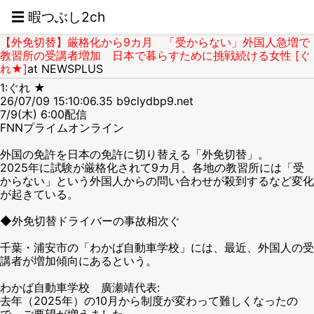
☰ 暇つぶし2ch
【外免切替】厳格化から9カ月 「受からない」外国人急増で
教習所の受講者増加 日本で暮らすために挑戦続ける女性 [ぐ
れ★]
at NEWSPLUS
1:ぐれ ★
26/07/09 15:10:06.35 b9clydbp9.net
7/9(木) 6:00配信
FNNプライムオンライン
外国の免許を日本の免許に切り替える「外免切替」。
2025年に試験が厳格化されて9カ月、各地の教習所には「受
からない」という外国人からの問い合わせが殺到するなど変化
が起きている。
◆外免切替ドライバーの事故相次ぐ
千葉・浦安市の「わかば自動車学校」には、最近、外国人の受
講者が増加傾向にあるという。
わかば自動車学校 廣瀬靖代表:
去年（2025年）の10月から制度が変わって難しくなったの
で、ご要望が増えました。