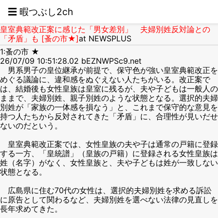
☰ 暇つぶし2ch
皇室典範改正案に感じた「男女差別」 夫婦別姓反対論との
「矛盾」も [蚤の市★]
at NEWSPLUS
1:蚤の市 ★
26/07/09 10:51:28.02 bEZNWPSc9.net
男系男子の皇位継承が前提で、保守色が強い皇室典範改正を
めぐる議論に、違和感をぬぐえない人たちがいる。改正案で
は、結婚後も女性皇族は皇室に残るが、夫や子どもは一般人の
ままで、夫婦別姓、親子別姓のような状態となる。選択的夫婦
別姓が「家族の一体感を損なう」と、これまで保守的な意見を
持つ人たちから反対されてきた「矛盾」に、合理性が見いだせ
ないのだという。
皇室典範改正案では、女性皇族の夫や子は通常の戸籍に登録
する一方、「皇統譜」（皇族の戸籍）に登録される女性皇族は
姓（名字）がなく、女性皇族と、夫や子どもは姓が一致しない
状態となる。
広島県に住む70代の女性は、選択的夫婦別姓を求める訴訟
に原告として関わるなど、夫婦別姓を選べない法律の見直しを
長年求めてきた。