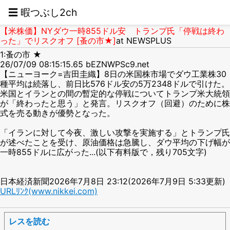
☰ 暇つぶし2ch
【米株価】NYダウ一時855ドル安 トランプ氏「停戦は終わ
った」でリスクオフ [蚤の市★]
at NEWSPLUS
1:蚤の市 ★
26/07/09 08:15:15.65 bEZNWPSc9.net
【ニューヨーク=吉田圭織】8日の米国株市場でダウ工業株30
種平均は続落し、前日比576ドル安の5万2348ドルで引けた。
米国とイランとの間の暫定的な停戦についてトランプ米大統領
が「終わったと思う」と発言。リスクオフ（回避）のために株
式を売る動きが優勢となった。
「イランに対して今夜、激しい攻撃を実施する」とトランプ氏
が述べたことを受け、原油価格は急騰し、ダウ平均の下げ幅が
一時855ドルに広がった...(以下有料版で，残り705文字)
日本経済新聞2026年7月8日 23:12(2026年7月9日 5:33更新)
URLﾘﾝｸ(www.nikkei.com)
レスを読む