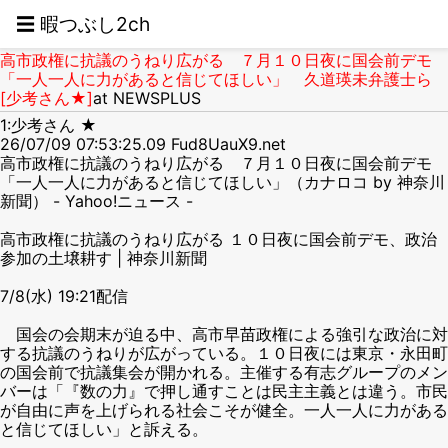
☰ 暇つぶし2ch
高市政権に抗議のうねり広がる ７月１０日夜に国会前デモ
「一人一人に力があると信じてほしい」 久道瑛未弁護士ら
[少考さん★]
at NEWSPLUS
1:少考さん ★
26/07/09 07:53:25.09 Fud8UauX9.net
高市政権に抗議のうねり広がる ７月１０日夜に国会前デモ
「一人一人に力があると信じてほしい」（カナロコ by 神奈川
新聞） - Yahoo!ニュース -
高市政権に抗議のうねり広がる １０日夜に国会前デモ、政治
参加の土壌耕す | 神奈川新聞
7/8(水) 19:21配信
国会の会期末が迫る中、高市早苗政権による強引な政治に対
する抗議のうねりが広がっている。１０日夜には東京・永田町
の国会前で抗議集会が開かれる。主催する有志グループのメン
バーは「『数の力』で押し通すことは民主主義とは違う。市民
が自由に声を上げられる社会こそが健全。一人一人に力がある
と信じてほしい」と訴える。