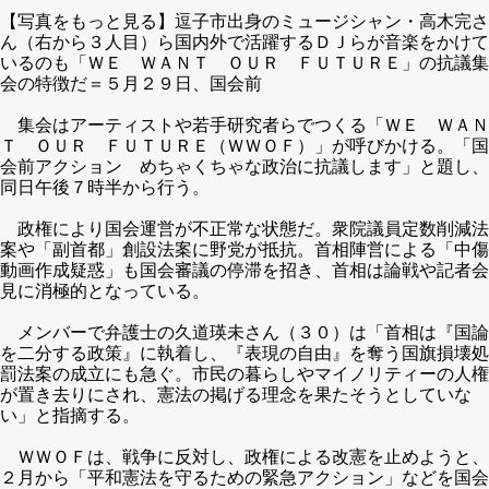
【写真をもっと見る】逗子市出身のミュージシャン・高木完さ
ん（右から３人目）ら国内外で活躍するＤＪらが音楽をかけて
いるのも「ＷＥ ＷＡＮＴ ＯＵＲ ＦＵＴＵＲＥ」の抗議集
会の特徴だ＝５月２９日、国会前
集会はアーティストや若手研究者らでつくる「ＷＥ ＷＡＮ
Ｔ ＯＵＲ ＦＵＴＵＲＥ（ＷＷＯＦ）」が呼びかける。「国
会前アクション めちゃくちゃな政治に抗議します」と題し、
同日午後７時半から行う。
政権により国会運営が不正常な状態だ。衆院議員定数削減法
案や「副首都」創設法案に野党が抵抗。首相陣営による「中傷
動画作成疑惑」も国会審議の停滞を招き、首相は論戦や記者会
見に消極的となっている。
メンバーで弁護士の久道瑛未さん（３０）は「首相は『国論
を二分する政策』に執着し、『表現の自由』を奪う国旗損壊処
罰法案の成立にも急ぐ。市民の暮らしやマイノリティーの人権
が置き去りにされ、憲法の掲げる理念を果たそうとしていな
い」と指摘する。
ＷＷＯＦは、戦争に反対し、政権による改憲を止めようと、
２月から「平和憲法を守るための緊急アクション」などを国会