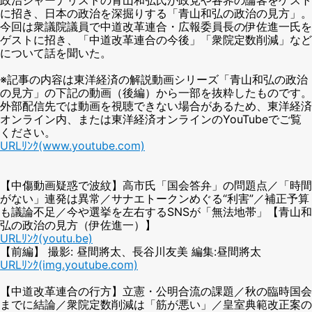
に招き、日本の政治を深掘りする「青山和弘の政治の見方」。
今回は衆議院議員で中道改革連合・広報委員長の伊佐進一氏を
ゲストに招き、「中道改革連合の今後」「衆院定数削減」など
について話を聞いた。
※記事の内容は東洋経済の解説動画シリーズ「青山和弘の政治
の見方」の下記の動画（後編）から一部を抜粋したものです。
外部配信先では動画を視聴できない場合があるため、東洋経済
オンライン内、または東洋経済オンラインのYouTubeでご覧
ください。
URLﾘﾝｸ(www.youtube.com)
【中傷動画疑惑で波紋】高市氏「国会答弁」の問題点／「時間
がない」連発は異常／サナエトークンめぐる“利害”／補正予算
も議論不足／今や選挙を左右するSNSが「無法地帯」【青山和
弘の政治の見方（伊佐進一）】
URLﾘﾝｸ(youtu.be)
【前編】 撮影: 昼間將太、長谷川友美 編集:昼間將太
URLﾘﾝｸ(img.youtube.com)
【中道改革連合の行方】立憲・公明合流の課題／秋の臨時国会
までに結論／衆院定数削減は「筋が悪い」／皇室典範改正案の