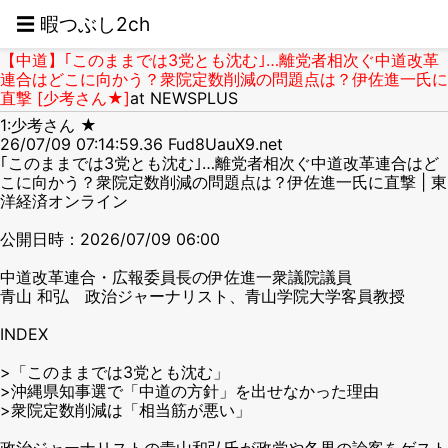
☰ 暇つぶし2ch
【中道】｢このままでは3党とも沈む｣…離党者相次ぐ中道改革
連合はどこに向かう？衆院定数削減の問題点は？伊佐進一氏に
直撃 [少考さん★]
at NEWSPLUS
1:少考さん ★
26/07/09 07:14:59.36 Fud8UauX9.net
｢このままでは3党とも沈む｣…離党者相次ぐ中道改革連合はど
こに向かう？衆院定数削減の問題点は？伊佐進一氏に直撃 | 東
洋経済オンライン
公開日時：2026/07/09 06:00
中道改革連合・広報委員長の伊佐進一衆議院議員
青山 和弘 政治ジャーナリスト、青山学院大学客員教授
INDEX
>「このままでは3党とも沈む」
>沖縄県知事選で「中道の方針」を出せなかった理由
>衆院定数削減は「相当筋が悪い」
政治ジャーナリストの青山和弘氏が政党や各界の論客をゲスト