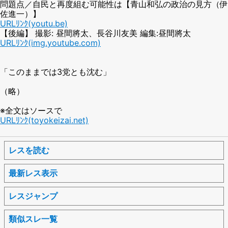
問題点／自民と再度組む可能性は【青山和弘の政治の見方（伊
佐進一）】
URLﾘﾝｸ(youtu.be)
【後編】 撮影: 昼間將太、長谷川友美 編集:昼間將太
URLﾘﾝｸ(img.youtube.com)
「このままでは3党とも沈む」
（略）
※全文はソースで
URLﾘﾝｸ(toyokeizai.net)
レスを読む
最新レス表示
レスジャンプ
類似スレ一覧