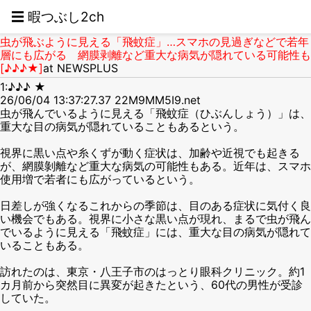
☰ 暇つぶし2ch
虫が飛ぶように見える「飛蚊症」…スマホの見過ぎなどで若年
層にも広がる 網膜剥離など重大な病気が隠れている可能性も
[♪♪♪★]
at NEWSPLUS
1:♪♪♪ ★
26/06/04 13:37:27.37 22M9MM5I9.net
虫が飛んでいるように見える「飛蚊症（ひぶんしょう）」は、
重大な目の病気が隠れていることもあるという。
視界に黒い点や糸くずが動く症状は、加齢や近視でも起きる
が、網膜剝離など重大な病気の可能性もある。近年は、スマホ
使用増で若者にも広がっているという。
日差しが強くなるこれからの季節は、目のある症状に気付く良
い機会でもある。視界に小さな黒い点が現れ、まるで虫が飛ん
でいるように見える「飛蚊症」には、重大な目の病気が隠れて
いることもある。
訪れたのは、東京・八王子市のはっとり眼科クリニック。約1
カ月前から突然目に異変が起きたという、60代の男性が受診
していた。