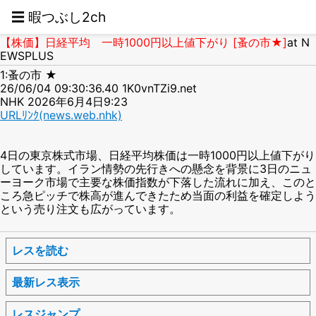
☰ 暇つぶし2ch
【株価】日経平均 一時1000円以上値下がり [蚤の市★]
at N
EWSPLUS
1:蚤の市 ★
26/06/04 09:30:36.40 1K0vnTZi9.net
NHK 2026年6月4日9:23
URLﾘﾝｸ(news.web.nhk)
4日の東京株式市場、日経平均株価は一時1000円以上値下がり
しています。イラン情勢の先行きへの懸念を背景に3日のニュ
ーヨーク市場で主要な株価指数が下落した流れに加え、このと
ころ急ピッチで株高が進んできたため当面の利益を確定しよう
という売り注文も広がっています。
レスを読む
最新レス表示
レスジャンプ