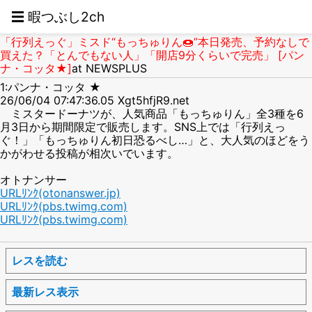
☰ 暇つぶし2ch
「行列えっぐ」ミスド“もっちゅりん🍩”本日発売、予約なしで
買えた？「とんでもない人」「開店9分くらいで完売」 [パン
ナ・コッタ★]
at NEWSPLUS
1:パンナ・コッタ ★
26/06/04 07:47:36.05 Xgt5hfjR9.net
ミスタードーナツが、人気商品「もっちゅりん」全3種を6
月3日から期間限定で販売します。SNS上では「行列えっ
ぐ！」「もっちゅりん初日恐るべし…」と、大人気のほどをう
かがわせる投稿が相次いでいます。
オトナンサー
URLﾘﾝｸ(otonanswer.jp)
URLﾘﾝｸ(pbs.twimg.com)
URLﾘﾝｸ(pbs.twimg.com)
レスを読む
最新レス表示