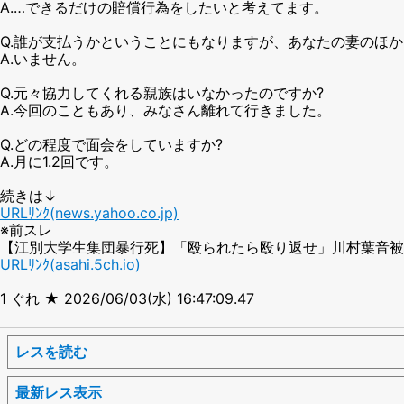
A.…できるだけの賠償行為をしたいと考えてます。
Q.誰が支払うかということにもなりますが、あなたの妻のほか
A.いません。
Q.元々協力してくれる親族はいなかったのですか?
A.今回のこともあり、みなさん離れて行きました。
Q.どの程度で面会をしていますか?
A.月に1.2回です。
続きは↓
URLﾘﾝｸ(news.yahoo.co.jp)
※前スレ
【江別大学生集団暴行死】「殴られたら殴り返せ」川村葉音被
URLﾘﾝｸ(asahi.5ch.io)
1 ぐれ ★ 2026/06/03(水) 16:47:09.47
レスを読む
最新レス表示