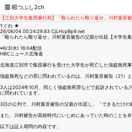
☰ 暇つぶし2ch
【江別大学生集団暴行死】「殴られたら殴り返せ」川村葉音被告
1:ぐれ ★
26/06/04 00:24:29.83 CjLHcpBp9.net
「殴られたら殴り返せ」川村葉音被告の父親が出廷【大学生集
※6/3(水) 16:04配信
HBCニュース北海道
北海道江別市で集団暴行を受けた大学生が死亡した強盗致死事
強盗致死などの罪に問われているのは、川村葉音被告（21）と
3人は2024年10月、同じく強盗致死罪などで起訴されてい
に問われています。
3日の公判で、川村葉音被告の父親が出廷し、「できるだけの
また、川村被告が高校時代にいじめにあっていた時のことを弁
以下は証人尋問の内容です。