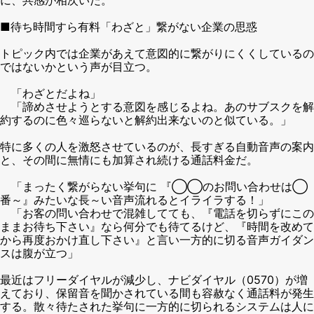
■待ち時間すら有料「わざと」繋がない企業の思惑
トピック内では企業があえて意図的に繋がりにくくしているの
ではないかという声が目立つ。
「わざとだよね」
「諦めさせようとする意図を感じるよね。あのサブスクを解
約するのに色々巡らないと解約出来ないのと似ている。」
特に多くの人を激怒させているのが、長すぎる自動音声の案内
と、その間に無情にも加算され続ける通話料金だ。
「まったく繋がらない挙句に 『◯◯のお問い合わせは◯
番～』みたいな長～い音声流れるとイライラする！」
「お客の問い合わせで混雑してても、『電話を切らずにこの
ままお待ち下さい』なら何分でも待てるけど、『時間を改めて
から再度おかけ直し下さい』と言い一方的に切る音声ガイダン
スは腹が立つ」
最近はフリーダイヤルが減少し、ナビダイヤル（0570）が増
えており、保留音を聞かされている間も容赦なく通話料が発生
する。散々待たされた挙句に一方的に切られるシステムは人に