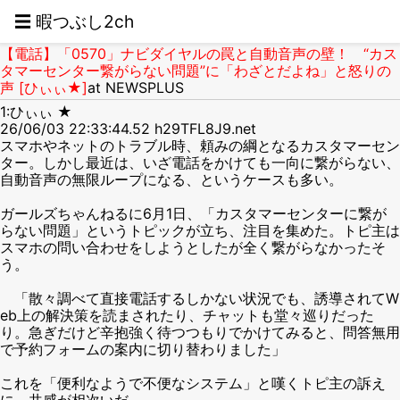
☰ 暇つぶし2ch
【電話】「0570」ナビダイヤルの罠と自動音声の壁！ “カス
タマーセンター繋がらない問題”に「わざとだよね」と怒りの
声 [ひぃぃ★]
at NEWSPLUS
1:ひぃぃ ★
26/06/03 22:33:44.52 h29TFL8J9.net
スマホやネットのトラブル時、頼みの綱となるカスタマーセン
ター。しかし最近は、いざ電話をかけても一向に繋がらない、
自動音声の無限ループになる、というケースも多い。
ガールズちゃんねるに6月1日、「カスタマーセンターに繋が
らない問題」というトピックが立ち、注目を集めた。トピ主は
スマホの問い合わせをしようとしたが全く繋がらなかったそ
う。
「散々調べて直接電話するしかない状況でも、誘導されてW
eb上の解決策を読まされたり、チャットも堂々巡りだった
り。急ぎだけど辛抱強く待つつもりでかけてみると、問答無用
で予約フォームの案内に切り替わりました」
これを「便利なようで不便なシステム」と嘆くトピ主の訴え
に、共感が相次いだ。