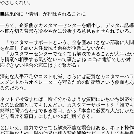
やさしくない。
■結果的に「情弱」が排除されることに
一方で、企業側がカスタマーセンターを縮小し、デジタル誘導
へ舵を切る背景を冷ややかに分析する意見も寄せられている。
「カスタマーサポートという、金を産み出さない部署に人間
を配置して高い人件費払う余裕が企業にないから」
「カスタマーセンターでなくても解決できることが大半だか
ら情弱の相手する気がないって事だよね 本当に電話でしか対
応できない場合の窓口はすぐ繋がる」
深刻な人手不足やコスト削減、さらには悪質なカスタマーハラ
スメントからオペレーターを守るための防衛策という側面もあ
るのだろう。
ネットで検索すれば一瞬で分かるような質問にいちいち対応す
るのは企業としてもしんどい。カスタマーサポートを「誰でも
簡単に問い合わせできる窓口」から「本当に必要な人だけがた
どり着ける窓口」にしたいのは理解できる。
とはいえ、自力でやっても解決不能な場合はある。ネット操作
が苦手な人や、親の他界に伴う契約解除など、どうしても生身