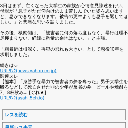
3日はまず、亡くなった大学生の家族が心情意見陳述を行い、
母親が「息子がただ仰向けのまま苦しんでいた姿を思い出す
と、息ができなくなります。被告の更生よりも息子を返してほ
しい。」と悲痛な思いを語りました。
その後、検察側は、「被害者に何の落ち度もなく、暴行は理不
尽極まりない。経緯に酌量の余地はない。」と主張。
「粗暴癖は根深く、再犯の恐れも大きい」として懲役10年を
求刑しました。
続きは↓
URLﾘﾝｸ(news.yahoo.co.jp)
関連スレ
【熊本】「身勝手な暴力で被害者の夢を奪った」男子大学生を
殴るなどして死亡させた罪の少年が反省の弁 ビールや焼酎を
7、8杯飲み… [ぐれ★]
URLﾘﾝｸ(asahi.5ch.io)
レスを読む
最新レス表示