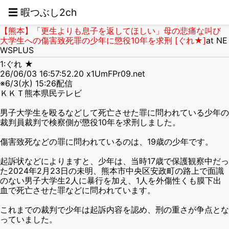
☰ 暇つぶし2ch
【熊本】「更生よりも息子を返してほしい」母の悲痛な叫び
大学生への傷害致死罪の少年に懲役10年を求刑 [ぐれ★]
at NE
WSPLUS
1:ぐれ ★
26/06/03 16:57:52.20 x1UmFPr09.net
※6/3(水) 15:26配信
ＫＫＴ熊本県民テレビ
男子大学生を殴るなどして死亡させた罪に問われている少年の
裁判員裁判で検察側が懲役10年を求刑しました。
傷害致死などの罪に問われているのは、19歳の少年です。
起訴状などによりますと、少年は、当時17歳で保護観察中だっ
た2024年2月23日の未明、熊本市中央区安政町の路上で面識
のない男子大学生2人に暴行を加え、1人を外傷性くも膜下出
血で死亡させた罪などに問われています。
これまでの裁判で少年は起訴内容を認め、刑の重さが争点とな
っていました。