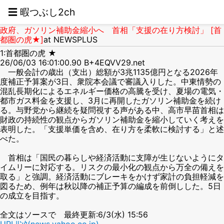
☰ 暇つぶし2ch
政府、ガソリン補助金縮小へ 首相「支援の在り方検討」 [首
都圏の虎★]
at NEWSPLUS
1:首都圏の虎 ★
26/06/03 16:01:00.90 B+4EQVV29.net
一般会計の歳出（支出）総額が3兆1135億円となる2026年
度補正予算案が3日、衆院本会議で審議入りした。中東情勢の
混乱長期化によるエネルギー価格の高騰を受け、夏場の電気・
都市ガス料金を支援し、3月に再開したガソリン補助金を続け
る。与野党から継続を疑問視する声がある中、高市早苗首相は
財政の持続性の観点からガソリン補助金を縮小していく考えを
表明した。「支援単価を含め、在り方を柔軟に検討する」と述
べた。
首相は「国民の暮らしや経済活動に支障が生じないようにタ
イムリーに対応する。リスクの最小化の観点から万全の備えを
取る」と強調。経済活動にブレーキをかけず家計の負担軽減を
図るため、例年は秋以降の補正予算の編成を前倒しした。5日
の成立を目指す。
全文はソースで 最終更新:6/3(水) 15:56
URLﾘﾝｸ(news.yahoo.co.jp)