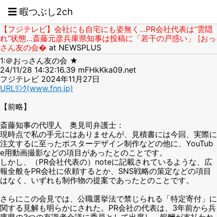
☰ 暇つぶし2ch
【フジテレビ】会社にも自宅にも姿無く…PR会社代表は“雲隠
れ”状態…斎藤元彦兵庫県知事は投稿に「若干の戸惑い」 [おっ
さん友の会�
at NEWSPLUS
1:＠おっさん友の会 ★
24/11/28 14:32:16.39 mFHkKka09.net
フジテレビ 2024年11月27日
URLﾘﾝｸ(www.fnn.jp)
【前略】
斎藤知事の代理人 奥見司弁護士：
現時点で私の手元にはありませんが、見積書には今回、実際に
注文するに至ったポスターデザイン制作などの他に、YouTub
e用動画撮影などの項目があったとのことです。
しかし、（PR会社代表の）noteに記載されているような、広
報全般をPR会社に依頼するとか、SNS戦略の策定などの項目
はなく、いずれも制作物の提案であったとのことです。
さらにこの会見では、公職選挙法で禁じられる「特定寄付」に
関する見解も明らかにされた。PR会社の代表は、3年前から兵
庫県の3つの有識者会議に委員として出席し、報酬が支払われ