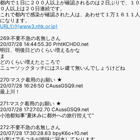
都内で１日に２００人以上が確認されるのは２日ぶりで、１０
０人以上は２０日連続です。
これで都内で感染が確認された人は、あわせて１万１６１１人
になります。
URLﾘﾝｸ(www3.nhk.or.jp)
269:不要不急の名無しさん
20/07/28 14:44:55.30 PrhtKCHD0.net
明日、明後日どのくらい増えるかな
ま
どのくらい増えたところで
ニューソックタッチにはスレ建て無いんでしょうけどね
270:マスク着用のお願い ★
20/07/28 16:26:50 CAussGSQ9.net
最上川！
271:マスク着用のお願い ★
20/07/28 17:27:02.70 CAussGSQ9.net
小池都知事“夏休みに都外への旅行控えて”
272:不要不急の名無しさん
20/07/28 17:30:28.63 bpyK6o+f0.net
山形はアチコチが地味に冠水しております。