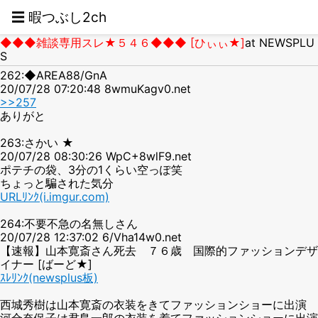
☰ 暇つぶし2ch
◆◆◆雑談専用スレ★５４６◆◆◆ [ひぃぃ★]
at NEWSPLU
S
262:◆AREA88/GnA
20/07/28 07:20:48 8wmuKagv0.net
>>257
ありがと
263:さかい ★
20/07/28 08:30:26 WpC+8wlF9.net
ポテチの袋、3分の1くらい空っぽ笑
ちょっと騙された気分
URLﾘﾝｸ(i.imgur.com)
264:不要不急の名無しさん
20/07/28 12:37:02 6/Vha14w0.net
【速報】山本寛斎さん死去 ７６歳 国際的ファッションデザ
イナー [ばーど★]
ｽﾚﾘﾝｸ(newsplus板)
西城秀樹は山本寛斎の衣装をきてファッションショーに出演
河合奈保子は君島一郎の衣装を着てファッションショーに出演