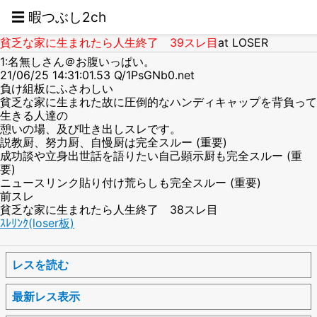
☰ 暇つぶし2ch
貧乏な家に生まれたら人生終了 39スレ目
at LOSER
1:名無しさん＠お腹いっぱい。
21/06/25 14:31:01.53 Q/1PsGNb0.net
負け組板にふさわしい
貧乏な家に生まれた故に圧倒的なハンディキャップを背負って
生きる人達の
憩いの場、及び吐き出しスレです。
説教厨、努力厨、自慢厨は完全スルー (重要)
成功談や立身出世話を語りたい自己顕示厨も完全スルー (重
要)
ニュースリンク貼り付け荒らしも完全スルー (重要)
前スレ
貧乏な家に生まれたら人生終了 38スレ目
ｽﾚﾘﾝｸ(loser板)
レスを読む
最新レス表示