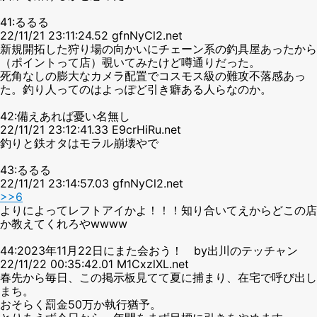
41:るるる
22/11/21 23:11:24.52 gfnNyCl2.net
新規開拓した狩り場の向かいにチェーン系の釣具屋あったから
（ポイントって店）覗いてみたけど噂通りだった。
死角なしの膨大なカメラ配置でコスモス級の難攻不落感あっ
た。釣り人ってのはよっぽど引き癖ある人らなのか。
42:備えあれば憂い名無し
22/11/21 23:12:41.33 E9crHiRu.net
釣りと鉄オタはモラル崩壊やで
43:るるる
22/11/21 23:14:57.03 gfnNyCl2.net
>>6
よりによってレフトアイかよ！！！知り合いてえからどこの店
か教えてくれろやwwww
44:2023年11月22日にまた会おう！ by出川のテッチャン
22/11/22 00:35:42.01 M1CxzlXL.net
春先から毎日、この掲示板見てて夏に捕まり、在宅で呼び出し
まち。
おそらく罰金50万か執行猶予。