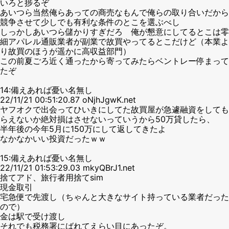
いろと捗るぞ
あいつら当然俺らあっての商売なもんで俺らの取り合いだから
競争させて少しでも有利な条件のとこを選ぶべし
しっかしあいつら儲かりすぎだろ 俺が懇意にしてるとこは零
細アパレル通販業者が副業で故買やってるとこだけど（本業よ
り故買のほうが遥かに高収益部門）
この前夏ごろ近く通ったから寄ってみたらベントレー停まって
たぞ
14:備えあれば憂い名無し
22/11/21 00:51:20.87 oNjhJgwK.net
ヤフオクで出会ってひいきにしてた故買屋が急遽融資をしても
らえないか絶対損はさせないっていうから50万貸したら、
半年後の今年5月に150万にして返してきたよ
なかなかいい投資だったｗｗ
15:備えあれば憂い名無し
22/11/21 01:53:29.03 mkyQBrJ1.net
捨てアド、旅行者用捨てsim
現金取引
宅急便で先渡し（ちゃんと大きなサイト持っている業者だった
ので）
金は駅で受け渡し
それでも税務署にばれてえらい目にあったぞ。