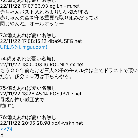
22/11/22 17:07:33.93 eglLni+m.net
赤ちゃんポスト入れるよりいい気がする
赤ちゃんの命を守る重要な取り組みだってさ
同じやんね。オールオッケー
73:備えあれば憂い名無し
22/11/22 17:08:15.12 4be9USFG.net
URLﾘﾝｸ(i.imgur.com)
74:備えあれば憂い名無し
22/11/22 18:00:03.16 RO0NLYYx.net
もう２０年前だけど三人の子の缶ミルクは全てドラストで頂い
たな。多分５０万は下らんやろ。
75:備えあれば憂い名無し
22/11/22 18:28:45.14 EGSJB7L7.net
母親が怖い威圧的で
助けて
76:備えあれば憂い名無し
22/11/22 20:05:28.98 xcXKvakn.net
>>74
え..