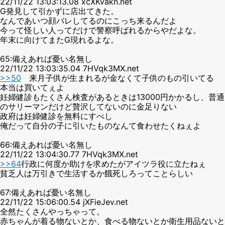
22/11/22 13:03:13.08 xcXKvakn.net
G発見して引かずに店出てきた。
なんであいつ顔バレしてるのにこっち来るんだよ
今って怪しい人ってだけで警察呼ばれるからやだよな。
年末に向けてまたG現れるよな。
65:備えあれば憂い名無し
22/11/22 13:03:35.04 7HVqk3MX.net
>>50
来月子供が生まれるが金なくて子供のもの引いてる
本当は買いてぇよ
妊婦健診もたくさん検査があるときは13000円かかるし、普通
のサリーマンだけど贅沢してないのに金足りない
政府は妊婦健診を無料にすべし
俺だって自分の子に引いたものなんて食わせたくねぇよ
66:備えあれば憂い名無し
22/11/22 13:04:30.77 7HVqk3MX.net
>>64
行政に何度か助けを求めたがアイツラ役に立たねぇ
貧乏人は万引きで生活するか餓死しろってことらしい
67:備えあれば憂い名無し
22/11/22 15:06:00.54 jXFieJev.net
全然たくさんやっちゃって。
赤ちゃんが着る物ないとか、食べる物ないとか衛生用品ないと