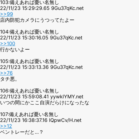
103:備えあれば憂い名無し
22/11/23 15:29:29.65 9Gu37qKc.net
>>99
店内防犯カメラにうつってたよー
104:備えあれば憂い名無し
22/11/23 15:30:16.05 9Gu37qKc.net
>>100
行かないよー
105:備えあれば憂い名無し
22/11/23 15:33:13.36 9Gu37qKc.net
>>76
タチ悪。
106:備えあれば憂い名無し
22/11/23 15:59:08.41 yywklYMY.net
いつの間にかここ自演だらけになったな
107:備えあれば憂い名無し
22/11/23 16:38:37.16 lQpwCv/H.net
>>12
ベントレーだと…？