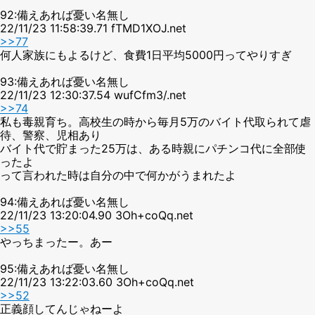
92:備えあれば憂い名無し
22/11/23 11:58:39.71 fTMD1XOJ.net
>>77
何人家族にもよるけど、食費1日平均5000円ってやりすぎ
93:備えあれば憂い名無し
22/11/23 12:30:37.54 wufCfm3/.net
>>74
私も毒親育ち。高校生の時から毎月5万のバイト代取られて虐
待、警察、児相あり
バイト代で貯まった25万は、ある時親にパチンコ代に全部使
ったよ
って言われた時は自分の中で何かがうまれたよ
94:備えあれば憂い名無し
22/11/23 13:20:04.90 3Oh+coQq.net
>>55
やっちまったー。あー
95:備えあれば憂い名無し
22/11/23 13:22:03.60 3Oh+coQq.net
>>52
正義顔してんじゃねーよ