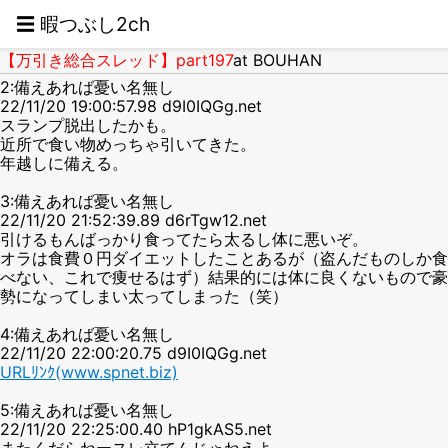
☰ 暇つぶし2ch
【万引き総合スレッド】part197
at BOUHAN
2:備えあれば憂い名無し
22/11/20 19:00:57.98 d9I0IQGg.net
スランプ脱出したかも。
近所で食い物めっちゃ引いてきた。
年越しに備える。
3:備えあれば憂い名無し
22/11/20 21:52:39.89 d6rTgw12.net
引けるもんばっかり食ってたら太るし体に悪いぞ。
オラは食費０円ダイエットしたことあるが（盗んだものしか食
べない、これで痩せるはず）結果的には体に良くないもので豪
勢になってしまい太ってしまった（笑）
4:備えあれば憂い名無し
22/11/20 22:00:20.75 d9I0IQGg.net
URLﾘﾝｸ(www.spnet.biz)
5:備えあれば憂い名無し
22/11/20 22:25:00.40 hP1gkAS5.net
またくだらねースレ立てんじゃねえよ