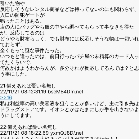
引いた物や
反応しそうなレンタル商品などは持ってないのにも関わらず、
入口の防犯ゲートが
鳴ったことはある。
店の人にバッグやら服の中やら調べてもらって事なきを得た
が、反応してるのは
どうやら財布らしく、でも財布には反応しそうな物は一切いれ
ておらず、
全くもって謎な事件だった。
いつもと違ったのは、前日行ったパチ屋の未精算のカード入っ
てたくらいで、
何故かはようわからんが、多分それが反応してるんでは？と思
う事にした。
21:備えあれば憂い名無し
22/11/21 08:12:31.19 bseMB4Dm.net
>>16
私は利益率の高い美容液を狙うことが多いけど、主に引き先は
ドラッグストアです。イオンとかはたまにしか手を出さないよ
うにしてます。
22:備えあれば憂い名無し
22/11/21 08:18:22.69 yxmQJ8D/.net
おはよう！みんな大好きパン引きが来てあげたわよ！