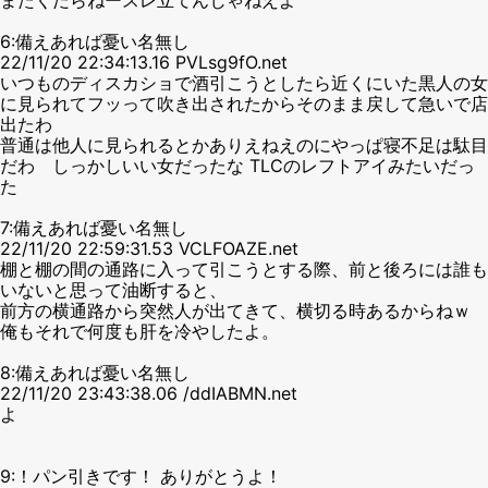
6:備えあれば憂い名無し
22/11/20 22:34:13.16 PVLsg9fO.net
いつものディスカショで酒引こうとしたら近くにいた黒人の女
に見られてフッって吹き出されたからそのまま戻して急いで店
出たわ
普通は他人に見られるとかありえねえのにやっぱ寝不足は駄目
だわ しっかしいい女だったな TLCのレフトアイみたいだっ
た
7:備えあれば憂い名無し
22/11/20 22:59:31.53 VCLFOAZE.net
棚と棚の間の通路に入って引こうとする際、前と後ろには誰も
いないと思って油断すると、
前方の横通路から突然人が出てきて、横切る時あるからねｗ
俺もそれで何度も肝を冷やしたよ。
8:備えあれば憂い名無し
22/11/20 23:43:38.06 /ddIABMN.net
よ
9:！パン引きです！ ありがとうよ！