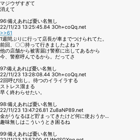
マジウザすぎて
消えて
96:備えあれば憂い名無し
22/11/23 13:25:45.84 3Oh+coQq.net
>>61
1週間ぶりに行って店長が車までつけられてた。
前回、〇〇持って行きましたよね？
他の店舗から被害届け警察に出してあるから
今、警察呼んでるから。だってさ
97:備えあれば憂い名無し
22/11/23 13:28:08.44 3Oh+coQq.net
2回呼び出し。待つのイライラする
ストレス溜まる
早く終わらせたい。
98:備えあれば憂い名無し
22/11/23 13:47:26.81 Zu8aNP89.net
金がうなるほど貯まってきたけど何に使おうか...
趣味無しはこういうとき困るね
99:備えあれば憂い名無し
22/11/23 13:57:00.41 Wn1SGXnq.net