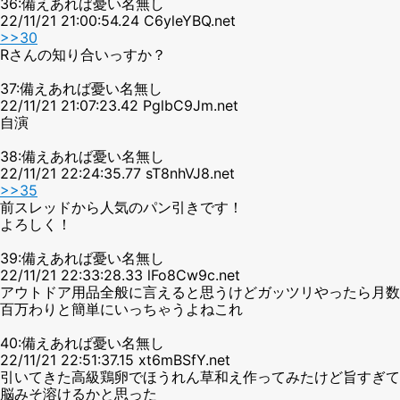
36:備えあれば憂い名無し
22/11/21 21:00:54.24 C6yleYBQ.net
>>30
Rさんの知り合いっすか？
37:備えあれば憂い名無し
22/11/21 21:07:23.42 PglbC9Jm.net
自演
38:備えあれば憂い名無し
22/11/21 22:24:35.77 sT8nhVJ8.net
>>35
前スレッドから人気のパン引きです！
よろしく！
39:備えあれば憂い名無し
22/11/21 22:33:28.33 lFo8Cw9c.net
アウトドア用品全般に言えると思うけどガッツリやったら月数
百万わりと簡単にいっちゃうよねこれ
40:備えあれば憂い名無し
22/11/21 22:51:37.15 xt6mBSfY.net
引いてきた高級鶏卵でほうれん草和え作ってみたけど旨すぎて
脳みそ溶けるかと思った