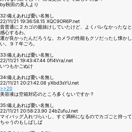
by秋田の美人より
32:備えあれば憂い名無し
22/11/21 19:36:58.15 XQC9OR6P.net
昔普通に２カゴの籠抜けしていたけど、よくバレなかったなと
感心するわ。
運が良かったんだろうな。カメラの性能もクソだったし懐かし
い。９７年ごろ。
33:備えあれば憂い名無し
22/11/21 19:43:47.44 0fI4Vra/.net
いつもかごぬけ
34:備えあれば憂い名無し
22/11/21 20:21:42.08 yXbd3sYU.net
>>20
美容液は空箱対応のところ多くないですか？
35:備えあれば憂い名無し
22/11/21 20:58:23.90 24bZufuJ.net
マイバッグ入れづらいし、すぐ満杯になるのでカゴごと持って
ちゃうのもしばしば