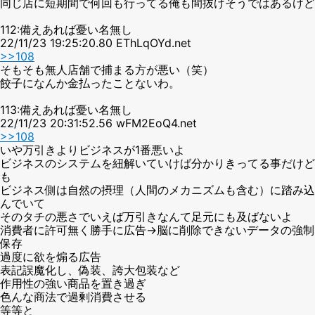
同じ店に短期間で何回も行ってる俺も間抜けそうではあるけど
112:備えあれば憂い名無し
22/11/23 19:25:20.80 EThLqOYd.net
>>108
そもそも無人店舗で捕まる方が悪い（笑）
餃子になんか金払ったことないわ。
113:備えあれば憂い名無し
22/11/23 20:31:52.56 wFM2EoQ4.net
>>108
いや万引きよりビジネスが1番悪いよ
ビジネスのシステムを紐解いていけば分かりきってる事だけど
も
ビジネス側は自然の摂理（人間のメカニズムも含む）に踏み込
んでいて
そのタチの悪さでいえば万引きなんて足元にも及ばないよ
消費者に許可無く勝手に広告→脳に削除できないデータの強制
保存
過度に欲を煽る広告
表記誤魔化し、偽装、誇大包装など
作用性の強い商品を置き過ぎ
色んな商法で過剰消費させる
等等と