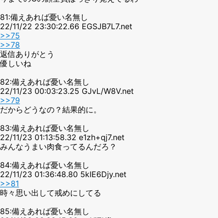
81:備えあれば憂い名無し
22/11/22 23:30:22.66 EGSJB7L7.net
>>75
>>78
返信ありがとう
優しいね
82:備えあれば憂い名無し
22/11/23 00:03:23.25 GJvL/W8V.net
>>79
だからどうなの？結果的に。
83:備えあれば憂い名無し
22/11/23 01:13:58.32 e1zh+qj7.net
みんなうまい肉食ってるんだろ？
84:備えあれば憂い名無し
22/11/23 01:36:48.80 5kIE6Djy.net
>>81
時々思い出して戒めにしてる
85:備えあれば憂い名無し