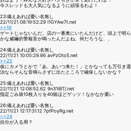
今スレッドも大人気になるように頑張るわよ！
23:備えあれば憂い名無し
22/11/21 08:19:52.29 I1GYAw7t.net
>>19
ゲートじゃないんだ。店の一番奥にいたんだけど、頭上で明ら
かな威嚇的警報音が鳴ったんだよね。何だろうな、、
24:備えあれば憂い名無し
22/11/21 10:05:29.86 avPzOto5.net
>>22
仮にカメラとかで「あ、あいつ来た！」とかなっても万引き退
治ならそんな音鳴らさずに出たところで確保しないかな？
25:備えあれば憂い名無し
22/11/21 12:08:52.62 9n31iBT/.net
指定ごみ袋10枚入りを40個ほどゲッツ！なかなか重い
26:備えあれば憂い名無し
22/11/21 12:17:31.12 7pfPoyRg.net
>>24
自分が入る用？