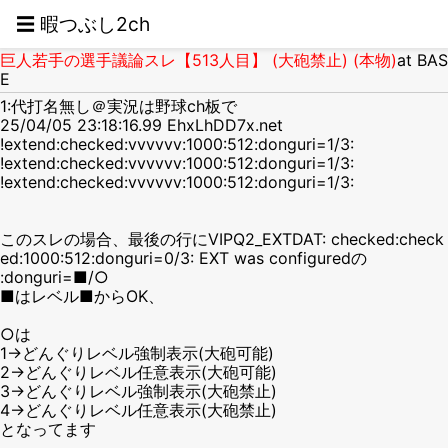
☰ 暇つぶし2ch
巨人若手の選手議論スレ【513人目】 (大砲禁止) (本物)
at BAS
E
1:代打名無し＠実況は野球ch板で
25/04/05 23:18:16.99 EhxLhDD7x.net
!extend:checked:vvvvvv:1000:512:donguri=1/3:
!extend:checked:vvvvvv:1000:512:donguri=1/3:
!extend:checked:vvvvvv:1000:512:donguri=1/3:
このスレの場合、最後の行にVIPQ2_EXTDAT: checked:check
ed:1000:512:donguri=0/3: EXT was configuredの
:donguri=■/○
■はレベル■からOK、
○は
1→どんぐりレベル強制表示(大砲可能)
2→どんぐりレベル任意表示(大砲可能)
3→どんぐりレベル強制表示(大砲禁止)
4→どんぐりレベル任意表示(大砲禁止)
となってます