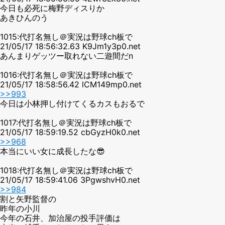
今日も必死に梅野ディスりか
あきひんのう
1015:代打名無し＠実況は野球ch板で
21/05/17 18:56:32.63 K9Jm1y3p0.net
あんまりゲッツー取れない二遊間だn
1016:代打名無し＠実況は野球ch板で
21/05/17 18:58:56.42 lCM149mp0.net
>>993
今日は小林押し付けてくるカスもおるで
1017:代打名無し＠実況は野球ch板で
21/05/17 18:59:19.52 cbGyzH0k0.net
>>968
本当にいい女に成長したな😎
1018:代打名無し＠実況は野球ch板で
21/05/17 18:59:41.06 3PgwshvH0.net
>>984
割と矢野監督の
昨年の小川
今年の石井、加治屋の投手評価は