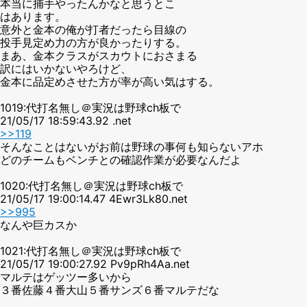
本当に捕手やったんかなと思うとこ
はあります。
意外と金本の俺が打者だったら目線の
投手見定め力の方が良かったりする。
まあ、金本クラスがスカウトにおさまる
訳にはいかないやろけど、
金本に品定めさせた方が率が高い気はする。
1019:代打名無し＠実況は野球ch板で
21/05/17 18:59:43.92 .net
>>119
そんなことはないがお前は野球の事何も知らないアホ
どのチームもベンチとの確認作業が必要なんだよ
1020:代打名無し＠実況は野球ch板で
21/05/17 19:00:14.47 4Ewr3Lk80.net
>>995
なんや巨カスか
1021:代打名無し＠実況は野球ch板で
21/05/17 19:00:27.92 Pv9pRh4Aa.net
マルテはゲッツー多いから
３番佐藤４番大山５番サンズ６番マルテだな