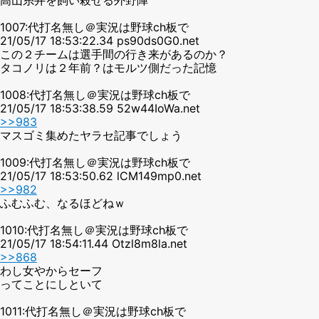
1007:代打名無し＠実況は野球ch板で
21/05/17 18:53:22.34 ps90ds0G0.net
この２チームは選手間の行き来があるのか？
タコノリは２年前？はモルツ側だった記憶
1008:代打名無し＠実況は野球ch板で
21/05/17 18:53:38.59 52w44IoWa.net
>>983
マスゴミ集めたヤラセ記事でしょう
1009:代打名無し＠実況は野球ch板で
21/05/17 18:53:50.62 lCM149mp0.net
>>982
ふむふむ、なるほどねｗ
1010:代打名無し＠実況は野球ch板で
21/05/17 18:54:11.44 Otzl8m8la.net
>>868
わし女やからセーフ
ってことにしといて
1011:代打名無し＠実況は野球ch板で