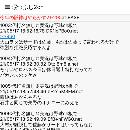
☰ 暇つぶし2ch
今年の阪神はやらかす21‐295
at BASE
1003:代打名無し＠実況は野球ch板で
21/05/17 18:52:16.78 DR1IePBo0.net
>>960
大山ヲタはサードは佐藤、4番は佐藤って言われるだけで
強烈な拒絶反応するんよ
1004:代打名無し＠実況は野球ch板で
21/05/17 18:52:30.82 Otzl8m8la.net
そういやロハス今日は休日返上特打だってな
バカンスのツケw
1005:代打名無し＠実況は野球ch板で
21/05/17 18:52:48.46 bF2s5M3FM.net
西純はあかんやろな
石井と同じで矢野のオナニーにみえる
1006:代打名無し＠実況は野球ch板で
21/05/17 18:52:49.09 EfB+hFWG0.net
大村が離脱して佐藤がサードはいってもなお
高山糸井を飼い殺せる外野陣