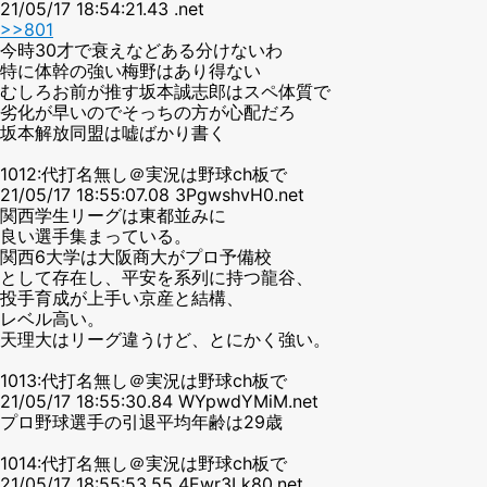
21/05/17 18:54:21.43 .net
>>801
今時30才で衰えなどある分けないわ
特に体幹の強い梅野はあり得ない
むしろお前が推す坂本誠志郎はスペ体質で
劣化が早いのでそっちの方が心配だろ
坂本解放同盟は嘘ばかり書く
1012:代打名無し＠実況は野球ch板で
21/05/17 18:55:07.08 3PgwshvH0.net
関西学生リーグは東都並みに
良い選手集まっている。
関西6大学は大阪商大がプロ予備校
として存在し、平安を系列に持つ龍谷、
投手育成が上手い京産と結構、
レベル高い。
天理大はリーグ違うけど、とにかく強い。
1013:代打名無し＠実況は野球ch板で
21/05/17 18:55:30.84 WYpwdYMiM.net
プロ野球選手の引退平均年齢は29歳
1014:代打名無し＠実況は野球ch板で
21/05/17 18:55:53.55 4Ewr3Lk80.net