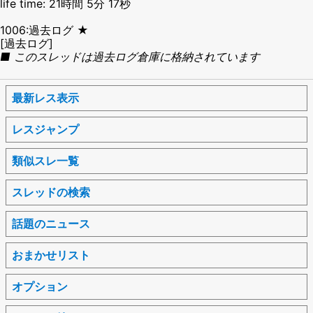
life time: 21時間 5分 17秒
1006:過去ログ ★
[過去ログ]
■ このスレッドは過去ログ倉庫に格納されています
最新レス表示
レスジャンプ
類似スレ一覧
スレッドの検索
話題のニュース
おまかせリスト
オプション