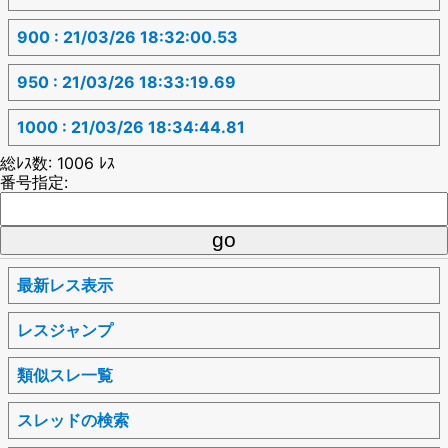
900 : 21/03/26 18:32:00.53
950 : 21/03/26 18:33:19.69
1000 : 21/03/26 18:34:44.81
総ﾚｽ数: 1006 ﾚｽ
番号指定:
最新レス表示
レスジャンプ
類似スレ一覧
スレッドの検索