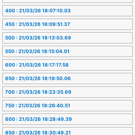
400 : 21/03/26 18:07:10.03
450 : 21/03/26 18:09:51.37
500 : 21/03/26 18:13:03.69
550 : 21/03/26 18:15:04.01
600 : 21/03/26 18:17:17.58
650 : 21/03/26 18:19:50.06
700 : 21/03/26 18:23:35.69
750 : 21/03/26 18:26:40.51
800 : 21/03/26 18:28:49.39
850 : 21/03/26 18:30:49.21