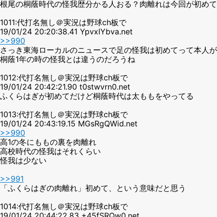
根尾の桐蔭時代の怪我歴分かる人おる？肉離れは今回が初めて
1011:代打名無し＠実況は野球ch板で
19/01/24 20:20:38.41 YpvxIYbva.net
>>990
さっき東海ローカルのニュースで足の怪我は初めてって本人が
桐蔭1年の時の怪我とは違うのだろうね
1012:代打名無し＠実況は野球ch板で
19/01/24 20:42:21.90 t0stwvrn0.net
ふくらはぎが初めてだけど桐蔭時代は太ももをやってる
1013:代打名無し＠実況は野球ch板で
19/01/24 20:43:19.15 MGsRgQWid.net
>>990
高1の冬にももの裏を肉離れ
高校時代の怪我はそれくらい
怪我は少ない
>>991
「ふくらはぎの肉離れ」初めて、という意味だと思う
1014:代打名無し＠実況は野球ch板で
19/01/24 20:44:22.83 +45fSRQw0.net