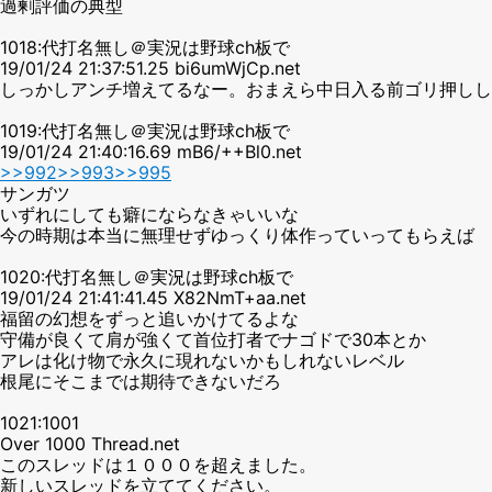
過剰評価の典型
1018:代打名無し＠実況は野球ch板で
19/01/24 21:37:51.25 bi6umWjCp.net
しっかしアンチ増えてるなー。おまえら中日入る前ゴリ押しし
1019:代打名無し＠実況は野球ch板で
19/01/24 21:40:16.69 mB6/++Bl0.net
>>992
>>993
>>995
サンガツ
いずれにしても癖にならなきゃいいな
今の時期は本当に無理せずゆっくり体作っていってもらえば
1020:代打名無し＠実況は野球ch板で
19/01/24 21:41:41.45 X82NmT+aa.net
福留の幻想をずっと追いかけてるよな
守備が良くて肩が強くて首位打者でナゴドで30本とか
アレは化け物で永久に現れないかもしれないレベル
根尾にそこまでは期待できないだろ
1021:1001
Over 1000 Thread.net
このスレッドは１０００を超えました。
新しいスレッドを立ててください。