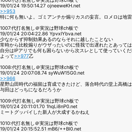
19/01/24 19:50:14.27 ojneeweKH.net
>>953
特に何も無いよ。ゴミアンチか煽りカスの妄言。ロメロは地雷
1007:代打名無し＠実況は野球ch板で
19/01/24 20:04:22.86 YpvxIYbva.net
少なからず抑制効果あるのならそれに越したことない
常時から比較煽りがウザったいのに怪我で出遅れたとあっては
自分はIPアリでも何も困らないから次スレとして使っていくだ
よって
>>977
乙
1008:代打名無し＠実況は野球ch板で
19/01/24 20:07:08.74 syWuW15G0.net
>>966
星野山田時代の福留は育成できたけど、落合時代の堂上高橋は
与田はどっちになるだろうか
1009:代打名無し＠実況は野球ch板で
19/01/24 20:11:01.70 1hqLi8nP0.net
ミートグッバイした新人が大成するかねえ
1010:代打名無し＠実況は野球ch板で
19/01/24 20:15:52.51 mB6/++Bl0.net