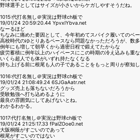
野球選手としてはサイズが小さいからケガしやすそうだね。
1015:代打名無し＠実況は野球ch板で
19/01/24 20:59:20.44 YpvxIYbva.net
なーるほど
ちなみに痛めた要因として、今年初めてスパイク履いてのベー
高校時代のゆとりあるペースなら問題なかっただろうが、数多
例年にも増して朝早くから過密日程で鍛えてたからな
疲労蓄積に例年以上のハイペースにこの時期の冷え込みも重な
いくら超人でも体がいずれ持たなくなる
持ち上げる前に根尾も人の子であることをもっと周りが察知し
1016:代打名無し＠実況は野球ch板で
19/01/24 21:08:49.24 6SJGaAatr.net
グッズ売上も落ちないだろうから
受験勉強へ打ち込めるように
最良の雰囲気にしてあげないとね。
わかるわかる。
1017:代打名無し＠実況は野球ch板で
19/01/24 21:25:17.33 fPaIZOoe0.net
大阪桐蔭がすごいのであって
根尾がすごいのではない