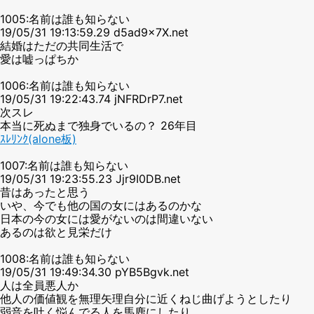
1005:名前は誰も知らない
19/05/31 19:13:59.29 d5ad9x7X.net
結婚はただの共同生活で
愛は嘘っぱちか
1006:名前は誰も知らない
19/05/31 19:22:43.74 jNFRDrP7.net
次スレ
本当に死ぬまで独身でいるの？ 26年目
ｽﾚﾘﾝｸ(alone板)
1007:名前は誰も知らない
19/05/31 19:23:55.23 Jjr9I0DB.net
昔はあったと思う
いや、今でも他の国の女にはあるのかな
日本の今の女には愛がないのは間違いない
あるのは欲と見栄だけ
1008:名前は誰も知らない
19/05/31 19:49:34.30 pYB5Bgvk.net
人は全員悪人か
他人の価値観を無理矢理自分に近くねじ曲げようとしたり
弱音を吐く悩んでる人を馬鹿にしたり