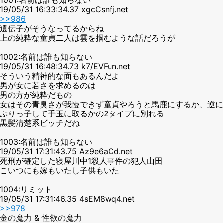
19/05/31 16:33:34.37 xgcCsnfj.net
>>986
遺伝子がそうなってるからね
上の純粋な童貞二人は雲を掴むような話だろうが
1002:名前は誰も知らない
19/05/31 16:48:34.73 k7/EVFun.net
そういう精神的な面もあるんだよ
男が女に若さを求めるのは
男の方が純粋だもの
女はその青臭さが我慢できず童貞やろうと馬鹿にするか、逆に
ぶりっ子して手玉に取るかの2タイプに別れる
黒髪清楚系ビッチだね
1003:名前は誰も知らない
19/05/31 17:31:43.75 Az9e6aCd.net
死刑が確定した寝屋川中1殺人事件の犯人山田
こいつにも嫁もいたし子供もいた
1004:リミット
19/05/31 17:31:46.35 4sEM8wq4.net
>>978
金の魔力 & 性欲の魔力